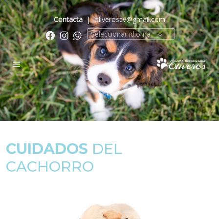
Contacta
|
oliveroscv@gmail.com
Seleccionar idioma
CUIDADOS
DEL
CACHORRO